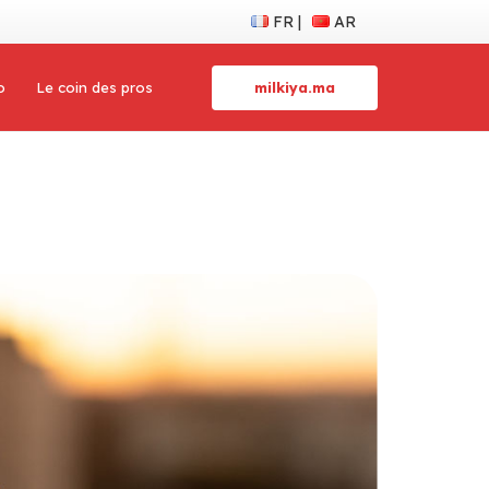
FR
AR
milkiya.ma
o
Le coin des pros