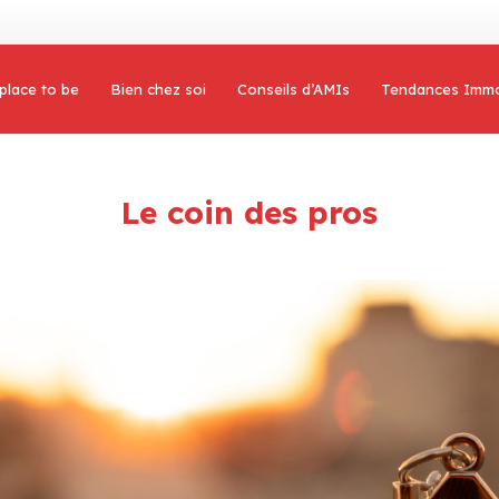
place to be
Bien chez soi
Conseils d’AMIs
Tendances Imm
Le coin des pros